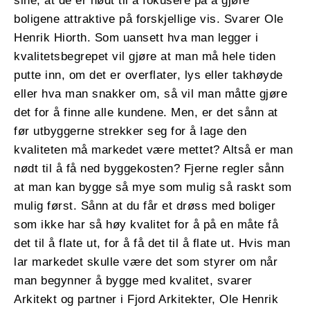
sine, at de er nødt til å fokusere på å gjøre
boligene attraktive på forskjellige vis. Svarer Ole
Henrik Hiorth. Som uansett hva man legger i
kvalitetsbegrepet vil gjøre at man må hele tiden
putte inn, om det er overflater, lys eller takhøyde
eller hva man snakker om, så vil man måtte gjøre
det for å finne alle kundene. Men, er det sånn at
før utbyggerne strekker seg for å lage den
kvaliteten må markedet være mettet? Altså er man
nødt til å få ned byggekosten? Fjerne regler sånn
at man kan bygge så mye som mulig så raskt som
mulig først. Sånn at du får et drøss med boliger
som ikke har så høy kvalitet for å på en måte få
det til å flate ut, for å få det til å flate ut. Hvis man
lar markedet skulle være det som styrer om når
man begynner å bygge med kvalitet, svarer
Arkitekt og partner i Fjord Arkitekter, Ole Henrik