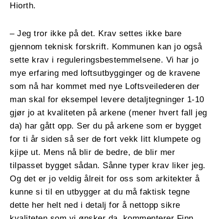
Hiorth.
– Jeg tror ikke på det. Krav settes ikke bare
gjennom teknisk forskrift. Kommunen kan jo også
sette krav i reguleringsbestemmelsene. Vi har jo
mye erfaring med loftsutbygginger og de kravene
som nå har kommet med nye Loftsveilederen der
man skal for eksempel levere detaljtegninger 1-10
gjør jo at kvaliteten på arkene (mener hvert fall jeg
da) har gått opp. Ser du på arkene som er bygget
for ti år siden så ser de fort vekk litt klumpete og
kjipe ut. Mens nå blir de bedre, de blir mer
tilpasset bygget sådan. Sånne typer krav liker jeg.
Og det er jo veldig ålreit for oss som arkitekter å
kunne si til en utbygger at du må faktisk tegne
dette her helt ned i detalj for å nettopp sikre
kvaliteten som vi ønsker da, kommenterer Finn