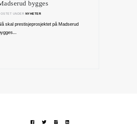
Madserud bygges
POSTET UNDER
NYHETER
Nå skal prestisjeprosjektet på Madserud
bygges...