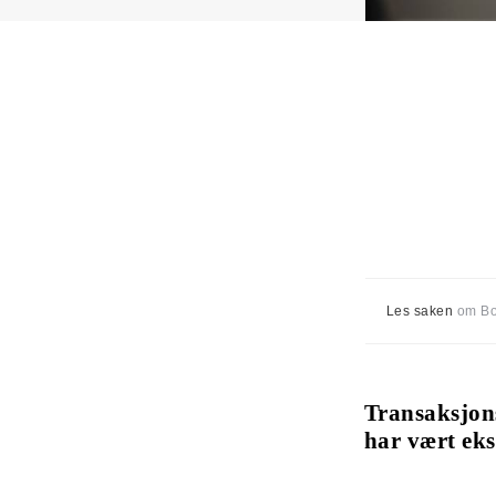
Les saken
om B
Transaksjons
har vært eks