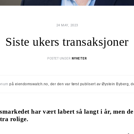
24 MAY, 2023
Siste ukers transaksjoner
POSTET UNDER
NYHETER
onum
på eiendomswatch.no, der den var først publisert av Øystein Byberg, d
markedet har vært labert så langt i år, men de 
tra rolige.