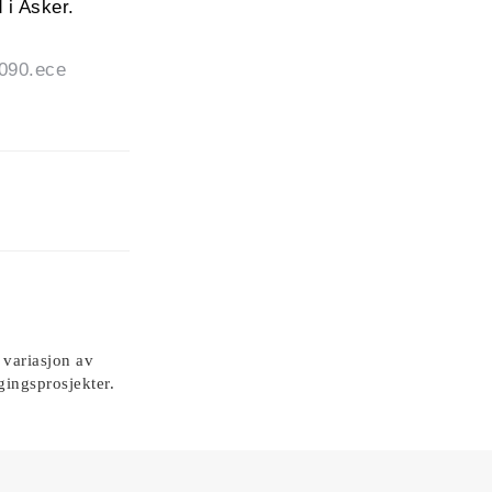
 i Asker.
7090.ece
 variasjon av
gingsprosjekter.