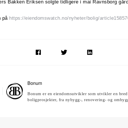
s Bakken Eriksen solgte tidligere i mai Ravnsborg gård
n på
https://eiendomswatch.no/nyheter/bolig/article1585
Bonum
Bonum er en eiendomsutvikler som utvikler en bred
boligprosjekter, fra nybygg-, renovering- og ombyg